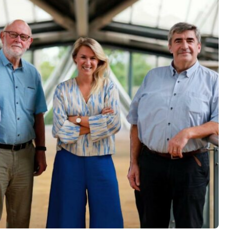
ken
ten