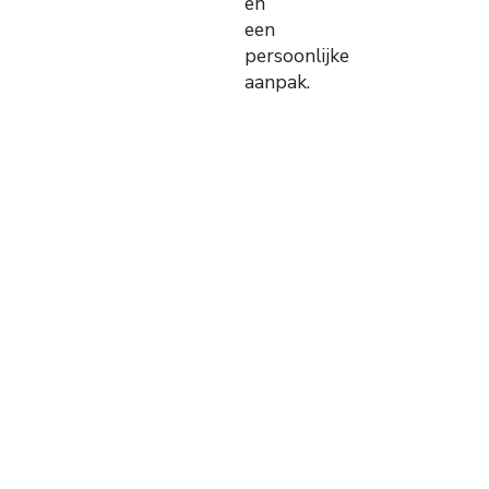
en
een
persoonlijke
aanpak.